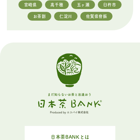
宮崎県
高千穂
五ヶ瀬
臼杵市
お茶割
仁淀川
佐賀県脊振
日本茶BANKとは