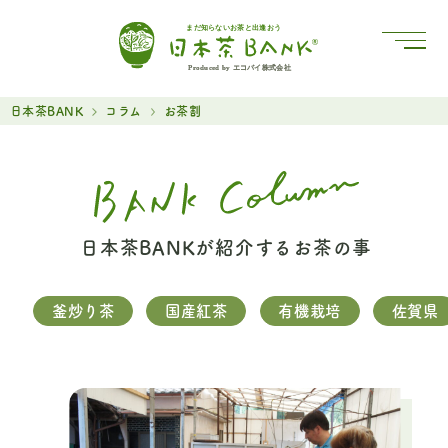
まだ知らないお茶と出逢おう
Produced by エコバイ株式会社
日本茶BANK
コラム
お茶割
日本茶BANKが紹介するお茶の事
釜炒り茶
国産紅茶
有機栽培
佐賀県