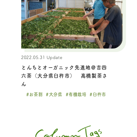
2022.05.31 Update
とんちとオーガニック先進地＠吉四
六茶（大分県臼杵市） 髙橋製茶さ
ん
#お茶割
#大分県
#有機栽培
#臼杵市