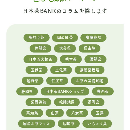
日本茶BANKのコラムを探します
釜炒り茶
国産紅茶
有機栽培
佐賀県
大分県
信楽焼
日本五大銘茶
朝宮茶
滋賀県
玉緑茶
土佐茶
無農薬栽培
嬉野茶
仁淀茶
お茶の基礎知識
静岡県
日本茶BANKショップ
栄西茶
栄西禅師
松隈地区
福岡県
高知県
山茶
八女茶
玉露
国産お茶フェス
因尾茶
いちょう葉