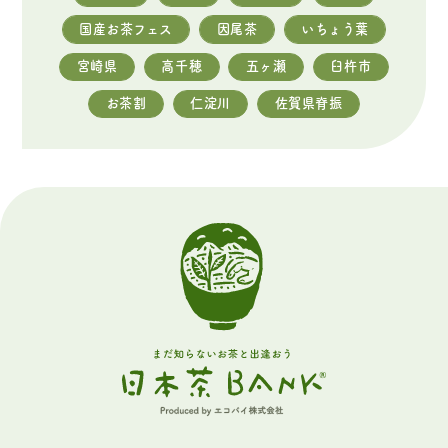
国産お茶フェス
因尾茶
いちょう葉
宮崎県
高千穂
五ヶ瀬
臼杵市
お茶割
仁淀川
佐賀県脊振