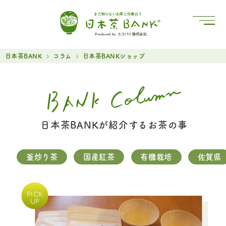
まだ知らないお茶と出逢おう
Produced by エコバイ株式会社
日本茶BANK
コラム
日本茶BANKショップ
日本茶BANKが紹介するお茶の事
釜炒り茶
国産紅茶
有機栽培
佐賀県
PICK
UP