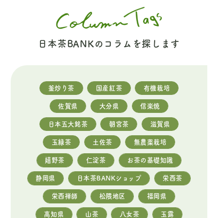
日本茶BANKのコラムを探します
釜炒り茶
国産紅茶
有機栽培
佐賀県
大分県
信楽焼
日本五大銘茶
朝宮茶
滋賀県
玉緑茶
土佐茶
無農薬栽培
嬉野茶
仁淀茶
お茶の基礎知識
静岡県
日本茶BANKショップ
栄西茶
栄西禅師
松隈地区
福岡県
高知県
山茶
八女茶
玉露